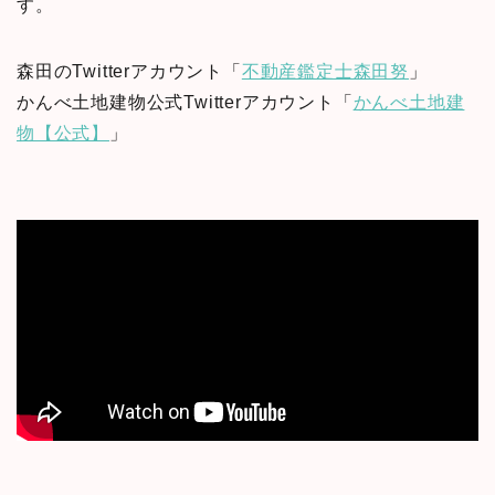
す。
森田のTwitterアカウント「
不動産鑑定士森田努
」
かんべ土地建物公式Twitterアカウント「
かんべ土地建
物【公式】
」