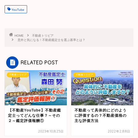
YouTube
HOME
不動産トリビア
意外と気になる！不動産鑑定士を選ぶ基準とは？
RELATED POST
不動産トリビア
不動産トリビア
【不動産YouTube】不動産鑑
不動産って具体的にどのよう
定士ってどんな仕事？～その
に評価するの？不動産価格の
２～鑑定評価報酬①
主な評価方法
2023年10月25日
2022年2月8日