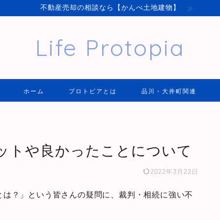
不動産売却の相談なら【かんべ土地建物】
Life Protopia
ホーム
プロトピアとは
品川・大井町関連
ットや良かったことについて
2022年3月22日
とは？」という皆さんの疑問に、裁判・相続に強い不