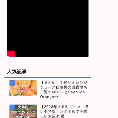
人気記事
【まとめ】生搾りオレンジ
1
ジュース自販機の設置場所
一覧〜IJOOZとFeed Me
Orange〜
【2023年大井町グルメ・ラ
2
ンチ特集】おすすめで美味
しいお店35選