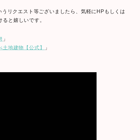
いうリクエスト等ございましたら、気軽にHPもしくは
だけると嬉しいです。
努
」
べ土地建物【公式】
」