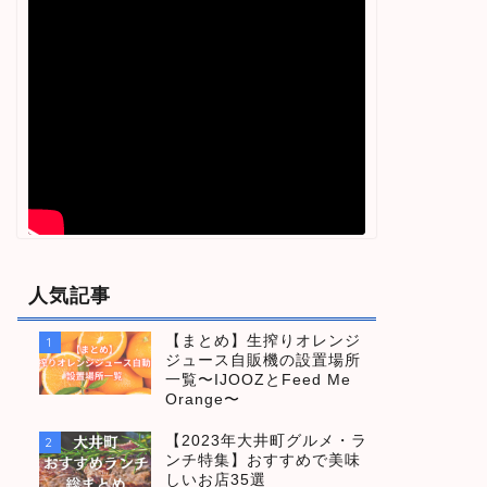
人気記事
【まとめ】生搾りオレンジ
1
ジュース自販機の設置場所
一覧〜IJOOZとFeed Me
Orange〜
【2023年大井町グルメ・ラ
2
ンチ特集】おすすめで美味
しいお店35選