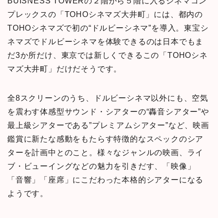
BUISNESS TOWERの２階から５階に入る
シネマコン
プレックスの「TOHOシネマズ大井町」には、都内の
TOHOシネマズで初の“ドルビーシネマ”を導入。東宝シ
ネマズでドルビーシネマを体験できるのは日本でもま
だ3か所だけ、東京では新しくできるこの「TOHOシネ
マズ大井町」だけだそうです。
全8スクリーンのうち、ドルビーシネマ以外にも、空気
を震わす体感型サウンド・シアターの“轟音シアター”や
最上級シアターである”プレミアムシアター”など、映画
鑑賞に新たな感動をもたらす特徴的なスペックのシア
ターを計画中とのこと。様々なジャンルの映画、ライ
ブ・ビューイングなどの魅力を引きだす、「映像」
「音響」「座席」にこだわった本格的シアターになる
ようです。