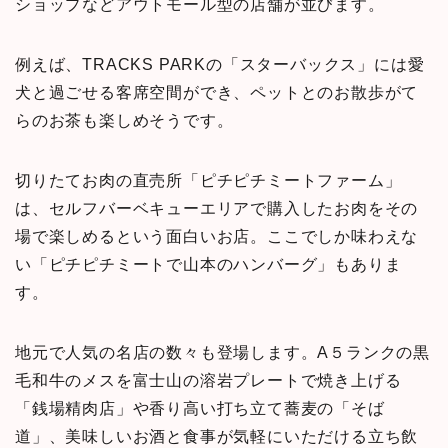
ショップなど
アウトモール型の店舗が並びます。
例えば、TRACKS PARKの「スターバックス」には愛
犬と過ごせる客席空間ができ、ペットとのお散歩がて
らのお茶も楽しめそうです。
切りたてお肉の直売所
「ピチピチミートファーム」
は
、セルフバーベキューエリアで購入したお肉をその
場で楽しめるという面白いお店。ここでしか味わえな
い「ピチピチミートで山本のハンバーグ」もありま
す。
地元で人気の名店の数々も登場します。A５ランクの黒
毛和牛のメスを富士山の溶岩プレートで焼き上げる
「銭場精肉店」や香り高い打ち立て蕎麦の「そば
道」、美味しいお酒と食事が気軽にいただける立ち飲