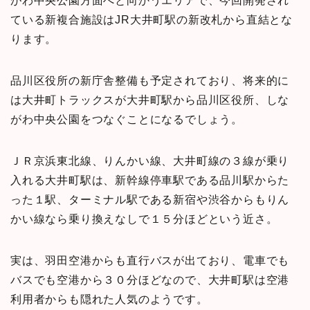
がわ中央公園方面へと向かうエリアで、今回開発され
ている新複合施設はJR大井町駅の新改札から直結とな
ります。
品川区役所の新庁舎整備も予定されており、将来的に
は大井町トラックスが大井町駅から品川区役所、しな
がわ中央公園をつなぐことになるでしょう。
ＪＲ京浜東北線、りんかい線、大井町線の３線が乗り
入れる大井町駅は、新幹線停車駅である品川駅からた
った１駅、ターミナル駅である新宿や渋谷からもりん
かい線なら乗り換えなしで１５分ほどという近さ。
実は、羽田空港からも直行バスが出ており、電車でも
バスでも空港から３０分ほどなので、大井町駅は空港
利用者からも隠れた人気のようです。