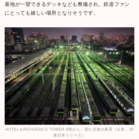
基地が一望できるデッキなども整備され、鉄道ファン
にとっても嬉しい場所となりそうです。
HOTEL＆RESIDENCE TOWER 8階から」望む北側の夜景（出典：
JR
東日本リリース
）