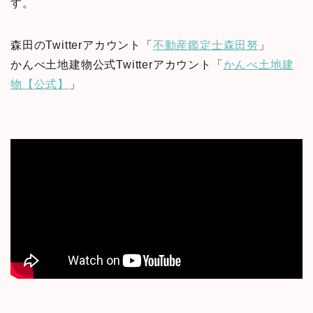
す。
森田のTwitterアカウント「
不動産鑑定士森田努
」
かんべ土地建物公式Twitterアカウント「
かんべ土地建
物【公式】
」