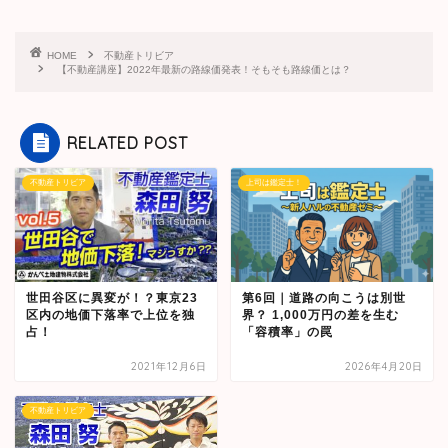
HOME
不動産トリビア
【不動産講座】2022年最新の路線価発表！そもそも路線価とは？
RELATED POST
不動産トリビア
上司は鑑定士！
世田谷区に異変が！？東京23
第6回｜道路の向こうは別世
区内の地価下落率で上位を独
界？ 1,000万円の差を生む
占！
「容積率」の罠
2021年12月6日
2026年4月20日
不動産トリビア