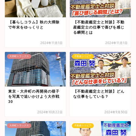
【暮らしコラム】秋の大掃除
【不動産鑑定士と対談】不動
で年末をゆっくりと
産鑑定士の仕事で喜びを感じ
る瞬間とは
2024年11月1日
2024年11月1日
大井町トラックス
不動産トリビア
東京・大井町の再開発の様子
【不動産鑑定士と対談】どん
を写真で追いかけよう大作戦
な仕事をしている？
30
2024年10月22日
2024年9月30日
大井町トラックス
不動産トリビア