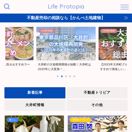
Life Protopia
不動産売却の相談なら【かんべ土地建物】
大井町情報
大井町情報
井町で人気＆おすすめラー
大井町の大規模再開発が始動！大井町は
【2023年大井町グル
2025年に大変身！...
すすめで美味しい...
新着記事
不動産トリビア
大井町情報
その他
暮らし
不動産トリビア